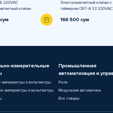
6 220VAC
Электромагнитный клапан с
агнитный клапан
таймером ORT-A 1/2 220VAC
 сум
166 500 сум
льно-измерительные
Промышленная
ы
автоматизация и упра
 амперметры и вольтметры
Реле
е амперметры и вольтметры
Модульная автоматика
ы
Все товары