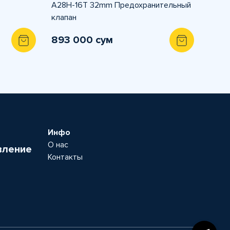
A28H-16T 32mm Предохранительный
клапан
893 000 сум
Инфо
О нас
вление
Контакты