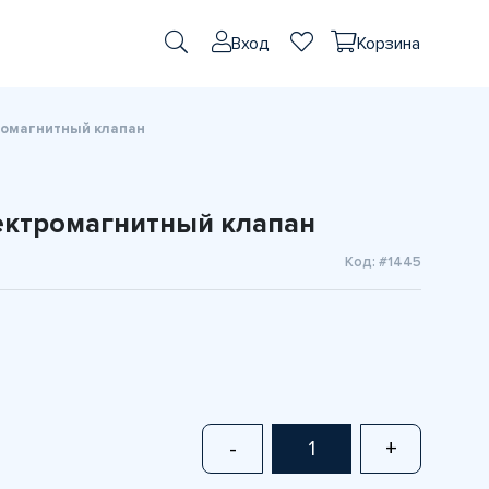
Вход
Корзина
ромагнитный клапан
ектромагнитный клапан
Код: #1445
-
+