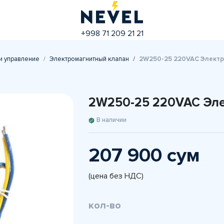
+998 71 209 21 21
и управление
Электромагнитный клапан
2W250-25 220VAC Элект
2W250-25 220VAC Эл
В наличии
207 900 сум
(цена без НДС)
кол-во