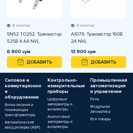
В наличии
В наличии
5N52 TO252, Транзистор
A1079, Транзистор 160В
525В 4.4А NVL
2А NVL
6 900 сум
13 900 сум
ДОБАВИТЬ
ДОБАВИТЬ
Силовое и
Контрольно-
Промышленная
коммутационно
измерительные
автоматизация
е
приборы
и управление
оборудование
Цифровые
Реле
амперметры и
Блоки питания и
Модульная
вольтметры
понижающие
автоматика
трансформаторы
Аналоговые
Все товары
амперметры и
Автоматический
вольтметры
ввод резерва (АВР)