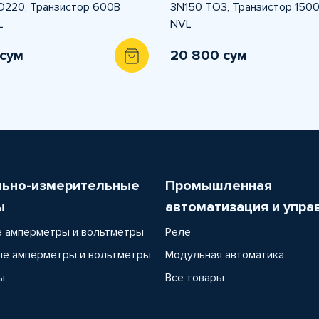
O220, Транзистор 600В
3N150 TO3, Транзистор 1500
L
NVL
 сум
20 800 сум
льно-измерительные
Промышленная
ы
автоматизация и упра
 амперметры и вольтметры
Реле
е амперметры и вольтметры
Модульная автоматика
ы
Все товары