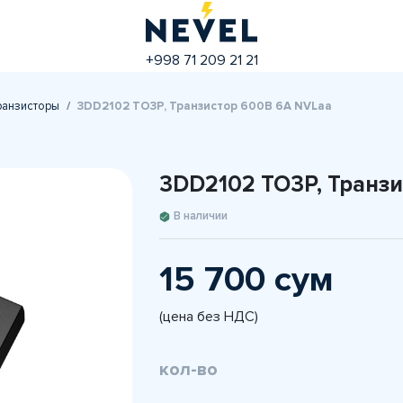
+998 71 209 21 21
ранзисторы
3DD2102 TO3P, Транзистор 600В 6А NVLaa
3DD2102 TO3P, Транз
В наличии
15 700 сум
(цена без НДС)
кол-во