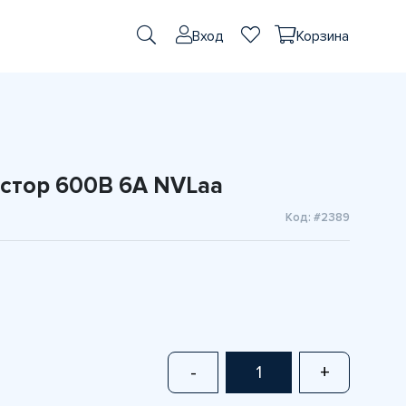
Вход
Корзина
истор 600В 6А NVLaa
Код: #2389
-
+