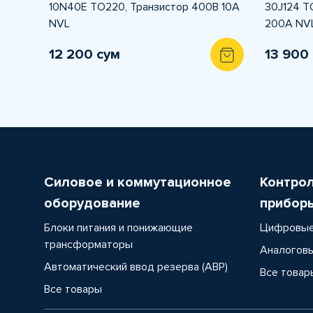
10N40E TO220, Транзистор 400В 10А
30J124 T
NVL
200А NV
12 200 сум
13 900
Силовое и коммутационное
Контро
оборудование
прибор
Блоки питания и понижающие
Цифровые
трансформаторы
Аналоговы
Автоматический ввод резерва (АВР)
Все товар
Все товары