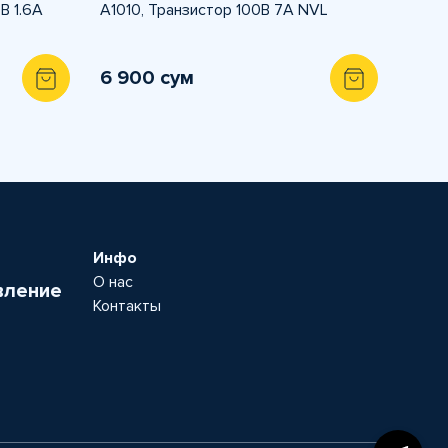
В 1.6А
A1010, Транзистор 100В 7А NVL
6 900 сум
Инфо
О нас
вление
Контакты