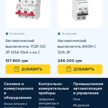
В наличии
В наличии
Автоматический
Автоматический
выключатель YCB1-125
выключатель iK60N C
3P 125A 10кА х-ка С
50A 2P
137 800 сум
246 000 сум
ДОБАВИТЬ
ДОБАВИТЬ
Силовое и
Контрольно-
Промышленная
коммутационно
измерительные
автоматизация
е
приборы
и управление
оборудование
Цифровые
Реле
амперметры и
Блоки питания и
Модульная
вольтметры