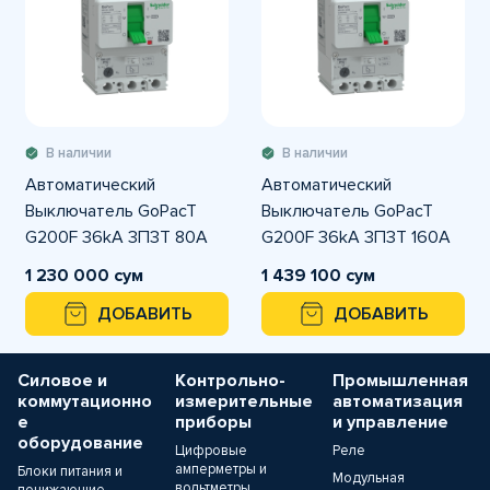
В наличии
В наличии
Автоматический
Автоматический
Выключатель GoPacT
Выключатель GoPacT
G200F 36kA 3П3Т 80A
G200F 36kA 3П3Т 160A
регулируемый
регулируемый
1 230 000 сум
1 439 100 сум
ДОБАВИТЬ
ДОБАВИТЬ
Силовое и
Контрольно-
Промышленная
коммутационно
измерительные
автоматизация
е
приборы
и управление
оборудование
Цифровые
Реле
амперметры и
Блоки питания и
Модульная
вольтметры