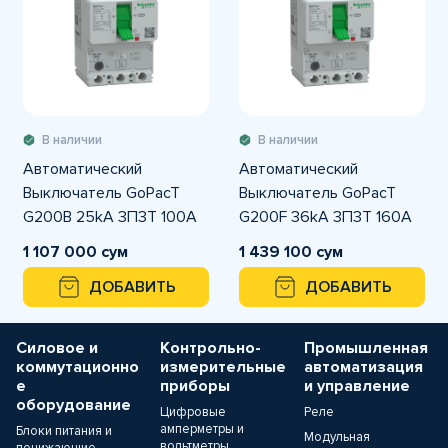
В наличии
В наличии
Автоматический
Автоматический
Выключатель GoPacT
Выключатель GoPacT
G200B 25kA 3П3Т 100A
G200F 36kA 3П3Т 160A
регулируемый
регулируемый
1 107 000 сум
1 439 100 сум
ДОБАВИТЬ
ДОБАВИТЬ
Силовое и
Контрольно-
Промышленная
коммутационно
измерительные
автоматизация
е
приборы
и управление
оборудование
Цифровые
Реле
амперметры и
Блоки питания и
Модульная
вольтметры