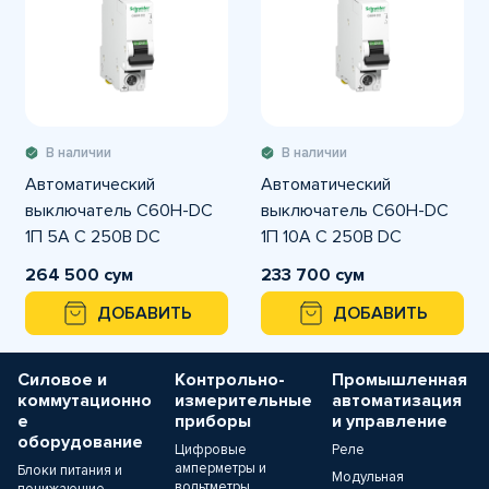
В наличии
В наличии
Автоматический
Автоматический
выключатель C60H-DC
выключатель C60H-DC
1П 5А C 250В DC
1П 10А C 250В DC
264 500 сум
233 700 сум
ДОБАВИТЬ
ДОБАВИТЬ
Силовое и
Контрольно-
Промышленная
коммутационно
измерительные
автоматизация
е
приборы
и управление
оборудование
Цифровые
Реле
амперметры и
Блоки питания и
Модульная
вольтметры