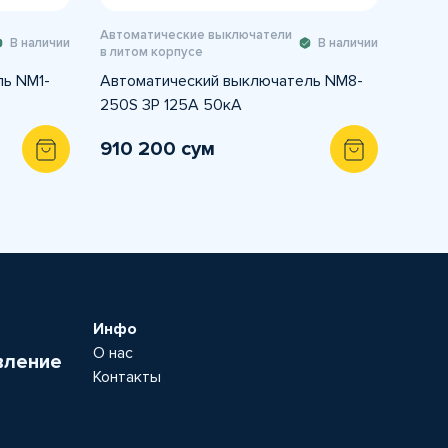
Автоматические выключатели
В наличии
В наличии
в литом корпусе
ь NM1-
Автоматический выключатель NM8-
250S 3P 125A 50кА
910 200 сум
Инфо
О нас
вление
Контакты