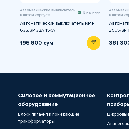
Автоматические выключатели
Автоматич
В наличии
в литом корпусе
в литом ко
Автоматический выключатель NM1-
Автомати
63S/3Р 32A 15кА
250S/3Р 
196 800 сум
381 30
Силовое и коммутационное
Контро
оборудование
прибор
Блоки питания и понижающие
Цифровые
трансформаторы
Аналоговы