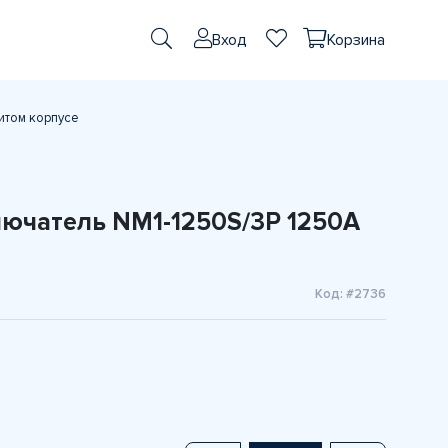
Вход
Корзина
итом корпусе
ючатель NM1-1250S/3Р 1250A
Код: #2736