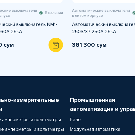
еские выключатели
Автоматические выключатели
В наличии
рпусе
в литом корпусе
ческий выключатель NM1-
Автоматический выключател
160A 25кА
250S/3Р 250A 25кА
0 сум
381 300 сум
льно-измерительные
Промышленная
ы
автоматизация и упра
 амперметры и вольтметры
Реле
е амперметры и вольтметры
Модульная автоматика