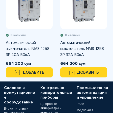
В наличии
В наличии
Автоматический
Автоматический
выключатель NM8-125S
выключатель NM8-125S
3P 40A 50кА
3P 32A 50кА
664 200 сум
664 200 сум
ДОБАВИТЬ
ДОБАВИТЬ
Силовое и
Контрольно-
Промышленная
коммутационно
измерительные
автоматизация
е
приборы
и управление
оборудование
Цифровые
Реле
амперметры и
Блоки питания и
Модульная
вольтметры