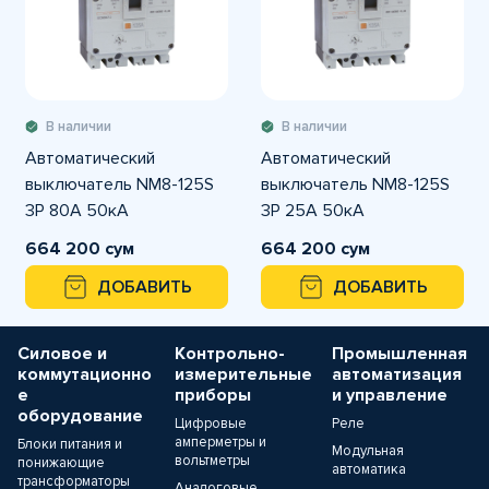
В наличии
В наличии
Автоматический
Автоматический
выключатель NM8-125S
выключатель NM8-125S
3P 80A 50кА
3P 25A 50кА
664 200 сум
664 200 сум
ДОБАВИТЬ
ДОБАВИТЬ
Силовое и
Контрольно-
Промышленная
коммутационно
измерительные
автоматизация
е
приборы
и управление
оборудование
Цифровые
Реле
амперметры и
Блоки питания и
Модульная
вольтметры
понижающие
автоматика
трансформаторы
Аналоговые