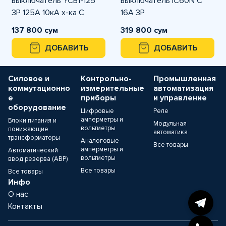
выключатель YCB1-125
выключатель iC60N C
3P 125A 10кА х-ка С
16A 3P
137 800 сум
319 800 сум
ДОБАВИТЬ
ДОБАВИТЬ
Силовое и
Контрольно-
Промышленная
коммутационно
измерительные
автоматизация
е
приборы
и управление
оборудование
Цифровые
Реле
амперметры и
Блоки питания и
Модульная
вольтметры
понижающие
автоматика
трансформаторы
Аналоговые
Все товары
амперметры и
Автоматический
вольтметры
ввод резерва (АВР)
Все товары
Все товары
Инфо
О нас
Контакты