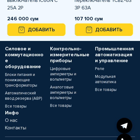
выключатель iC60N C
переключатель YCBZ-63
25A 2P
3Р 63А
246 000 сум
107 100 сум
ДОБАВИТЬ
ДОБАВИТЬ
Силовое и
Контрольно-
Промышленная
коммутационно
измерительные
автоматизация
е
приборы
и управление
оборудование
Цифровые
Реле
амперметры и
Блоки питания и
Модульная
вольтметры
понижающие
автоматика
трансформаторы
Аналоговые
Все товары
амперметры и
Автоматический
вольтметры
ввод резерва (АВР)
Все товары
Все товары
Инфо
О нас
Контакты