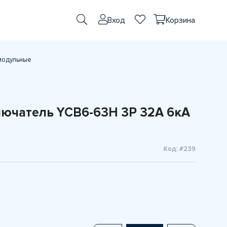
Вход
Корзина
модульные
ючатель YCB6-63H 3P 32A 6кА
Код: #239