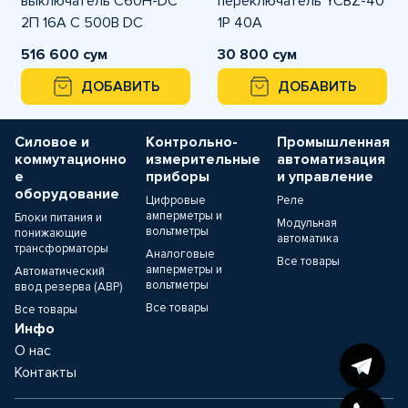
выключатель C60H-DC
переключатель YCBZ-40
2П 16А C 500В DC
1Р 40А
516 600 сум
30 800 сум
ДОБАВИТЬ
ДОБАВИТЬ
Силовое и
Контрольно-
Промышленная
коммутационно
измерительные
автоматизация
е
приборы
и управление
оборудование
Цифровые
Реле
амперметры и
Блоки питания и
Модульная
вольтметры
понижающие
автоматика
трансформаторы
Аналоговые
Все товары
амперметры и
Автоматический
вольтметры
ввод резерва (АВР)
Все товары
Все товары
Инфо
О нас
Контакты