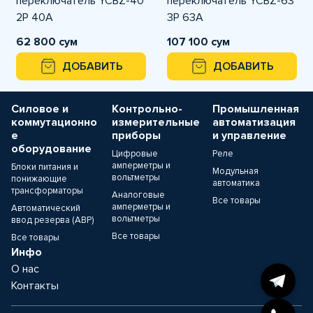
переключатель YCBZ-40
переключатель YCBZ-63
2Р 40А
3Р 63А
62 800 сум
107 100 сум
ДОБАВИТЬ
ДОБАВИТЬ
Силовое и
Контрольно-
Промышленная
коммутационно
измерительные
автоматизация
е
приборы
и управление
оборудование
Цифровые
Реле
амперметры и
Блоки питания и
Модульная
вольтметры
понижающие
автоматика
трансформаторы
Аналоговые
Все товары
амперметры и
Автоматический
вольтметры
ввод резерва (АВР)
Все товары
Все товары
Инфо
О нас
Контакты