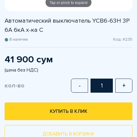
Tap or pinch to expand
Автоматический выключатель YCB6-63H 3P
6A 6кА х-ка С
В наличии
Код: #235
41 900 сум
(цена без НДС)
кол-во
-
+
КУПИТЬ В КЛИК
ДОБАВИТЬ В КОРЗИНУ