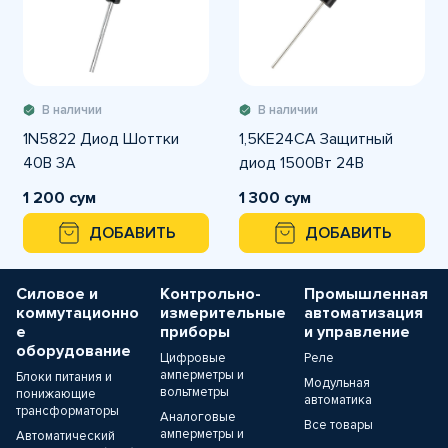
В наличии
В наличии
1N5822 Диод Шоттки
1,5KE24CA Защитный
40В 3А
диод 1500Вт 24В
1 200 сум
1 300 сум
ДОБАВИТЬ
ДОБАВИТЬ
Силовое и
Контрольно-
Промышленная
коммутационно
измерительные
автоматизация
е
приборы
и управление
оборудование
Цифровые
Реле
амперметры и
Блоки питания и
Модульная
вольтметры
понижающие
автоматика
трансформаторы
Аналоговые
Все товары
амперметры и
Автоматический