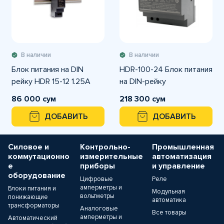
В наличии
В наличии
Блок питания на DIN
HDR-100-24 Блок питания
рейку HDR 15-12 1.25А
на DIN-рейку
86 000 сум
218 300 сум
ДОБАВИТЬ
ДОБАВИТЬ
Силовое и
Контрольно-
Промышленная
коммутационно
измерительные
автоматизация
е
приборы
и управление
оборудование
Цифровые
Реле
амперметры и
Блоки питания и
Модульная
вольтметры
понижающие
автоматика
трансформаторы
Аналоговые
Все товары
амперметры и
Автоматический