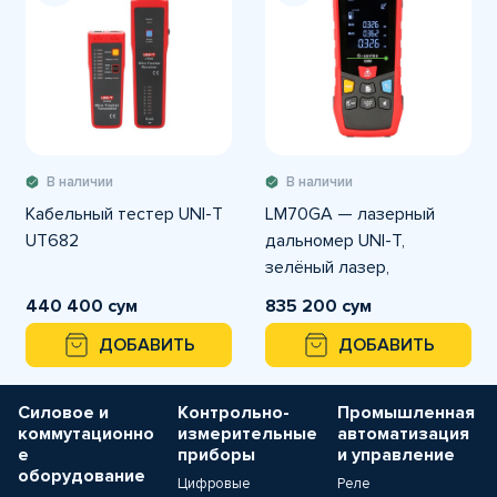
В наличии
В наличии
Кабельный тестер UNI-T
LM70GA — лазерный
UT682
дальномер UNI-T,
зелёный лазер,
дальность 70 м, точность
440 400 сум
835 200 сум
±2 мм, функции площадь/
ДОБАВИТЬ
ДОБАВИТЬ
объём/Пифагор.
Силовое и
Контрольно-
Промышленная
коммутационно
измерительные
автоматизация
е
приборы
и управление
оборудование
Цифровые
Реле