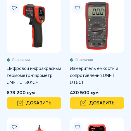
В наличии
В наличии
Цифровой инфракрасный
Измеритель емкости и
термометр-пирометр
сопротивления UNI-T
UNI-T UT301C+
UT601
873 200 сум
430 500 сум
ДОБАВИТЬ
ДОБАВИТЬ