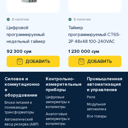
В наличии
В наличии
Цифровой
Таймер
программируемый
программируемый CT6S-
недельный таймер
2P 48x48 100-240VAC
AHC15A
Autonics
92 300 сум
1 230 000 сум
ДОБАВИТЬ
ДОБАВИТЬ
Силовое и
Контрольно-
Промышленная
коммутационно
измерительные
автоматизация
е
приборы
и управление
оборудование
Цифровые
Реле
амперметры и
Блоки питания и
Модульная
вольтметры
понижающие
автоматика
трансформаторы
Аналоговые
Все товары
амперметры и
Автоматический
вольтметры
ввод резерва (АВР)