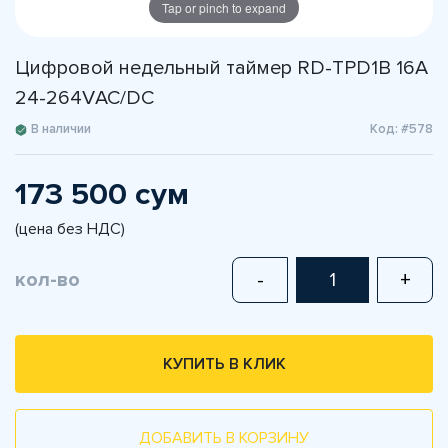
Tap or pinch to expand
Цифровой недельный таймер RD-TPD1B 16A
24-264VАС/DC
В наличии
Код: #578
173 500 сум
(цена без НДС)
кол-во
-
+
КУПИТЬ В КЛИК
ДОБАВИТЬ В КОРЗИНУ