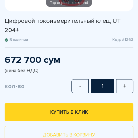
Tap or pinch to expand
Цифровой токоизмерительный клещ UT
204+
В наличии
Код: #1363
672 700 сум
(цена без НДС)
кол-во
-
+
КУПИТЬ В КЛИК
ДОБАВИТЬ В КОРЗИНУ