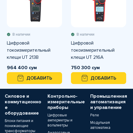
В наличии
В наличии
Цифровой
Цифровой
токоизмерительный
токоизмерительный
клещи UT 213B
клещи UT 216A
964 400 сум
750 300 сум
ДОБАВИТЬ
ДОБАВИТЬ
Силовое и
Контрольно-
Промышленная
коммутационно
измерительные
автоматизация
е
приборы
и управление
оборудование
Цифровые
Реле
амперметры и
Блоки питания и
Модульная
вольтметры
понижающие
автоматика
трансформаторы
Аналоговые