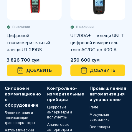
В наличии
В наличии
Цифровой
UT200A+ — клещи UNI-T,
токоизмерительный
цифровой измеритель
клещи UT 219DS
тока AC/DC до 400 A,
напряжение до 600 V,
3 826 700 сум
250 600 сум
True RMS.
ДОБАВИТЬ
ДОБАВИТЬ
Силовое и
Контрольно-
Промышленная
коммутационно
измерительные
автоматизация
е
приборы
и управление
оборудование
Цифровые
Реле
амперметры и
Блоки питания и
Модульная
вольтметры
понижающие
автоматика
трансформаторы
Аналоговые
Все товары
амперметры и
Автоматический