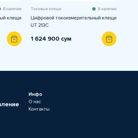
В наличии
Токовые клещи
В наличии
ый клещи
Цифровой токоизмерительный клещи
UT 213C
1 624 900 сум
Инфо
О нас
вление
Контакты