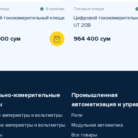
лещи
В наличии
Токовые клещи
 токоизмерительный клещи
Цифровой токоизмерительн
UT 213B
900 сум
964 400 сум
льно-измерительные
Промышленная
ы
автоматизация и упра
 амперметры и вольтметры
Реле
е амперметры и вольтметры
Модульная автоматика
ы
Все товары