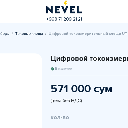
+998 71 209 21 21
иборы
Токовые клещи
Цифровой токоизмерительный клещи UT
Цифровой токоизмер
В наличии
571 000 сум
(цена без НДС)
кол-во