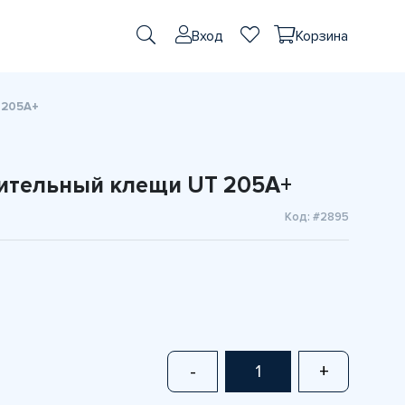
Вход
Корзина
 205A+
ительный клещи UT 205A+
Код: #2895
-
+