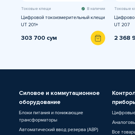
Токовые клещи
В наличии
Токовые к
Цифровой токоизмерительный клещи
Цифровой
UT 201+
UT 207
303 700 сум
2 368 
Силовое и коммутационное
Контро
оборудование
прибор
Блоки питания и понижающие
Цифровые
трансформаторы
Аналоговы
Автоматический ввод резерва (АВР)
Все товар