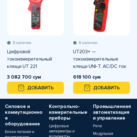
В наличии
В наличии
Цифровой
UT203+ —
токоизмерительный
токоизмерительные
клещи UT 221
клещи UNI-T. AC/DC ток
до 400 А, напряжение до
3 082 700 сум
618 100 сум
600 В, ёмкость до 40
ДОБАВИТЬ
ДОБАВИТЬ
мФ, частота 10 МГц
Силовое и
Контрольно-
Промышленная
коммутационно
измерительные
автоматизация
е
приборы
и управление
оборудование
Цифровые
Реле
амперметры и
Блоки питания и
Модульная
вольтметры