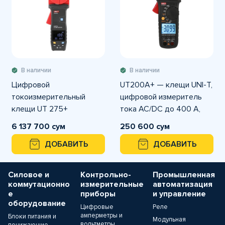
В наличии
В наличии
Цифровой
UT200A+ — клещи UNI-T,
токоизмерительный
цифровой измеритель
клещи UT 275+
тока AC/DC до 400 A,
напряжение до 600 V,
6 137 700 сум
250 600 сум
True RMS.
ДОБАВИТЬ
ДОБАВИТЬ
Силовое и
Контрольно-
Промышленная
коммутационно
измерительные
автоматизация
е
приборы
и управление
оборудование
Цифровые
Реле
амперметры и
Блоки питания и
Модульная
вольтметры