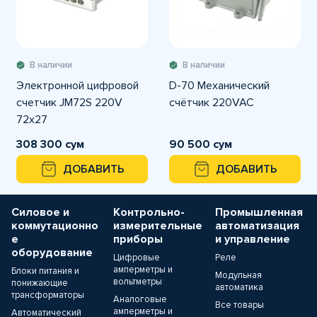
В наличии
В наличии
Электронной цифровой
D-70 Механический
счетчик JM72S 220V
счётчик 220VAC
72х27
308 300 сум
90 500 сум
ДОБАВИТЬ
ДОБАВИТЬ
Силовое и
Контрольно-
Промышленная
коммутационно
измерительные
автоматизация
е
приборы
и управление
оборудование
Цифровые
Реле
амперметры и
Блоки питания и
Модульная
вольтметры
понижающие
автоматика
трансформаторы
Аналоговые
Все товары
амперметры и
Автоматический