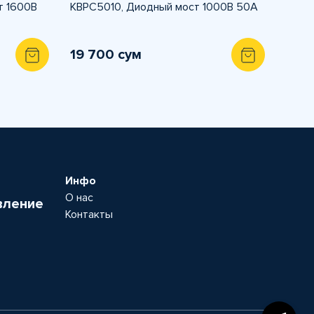
т 1600В
KBPC5010, Диодный мост 1000В 50A
19 700 сум
Инфо
О нас
вление
Контакты