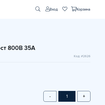
Вход
Корзина
ст 800В 35A
Код: #2626
-
+