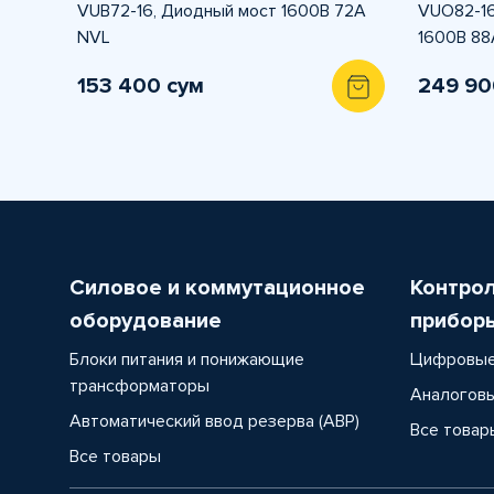
VUB72-16, Диодный мост 1600В 72А
VUO82-16
NVL
1600В 88
153 400 сум
249 90
Силовое и коммутационное
Контро
оборудование
прибор
Блоки питания и понижающие
Цифровые
трансформаторы
Аналоговы
Автоматический ввод резерва (АВР)
Все товар
Все товары