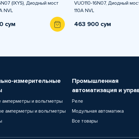
N07 (IXYS), Диодный мост
VUO110-16N07, Диодный мос
А NVL
110А NVL
0 сум
463 900 сум
льно-измерительные
Промышленная
ы
автоматизация и упра
 амперметры и вольтметры
Реле
е амперметры и вольтметры
Модульная автоматика
ы
Все товары