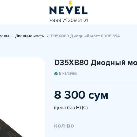
+998 71 209 21 21
иоды
Диодные мосты
D35XB80 Диодный мост 800В 35A
D35XB80 Диодный мо
В наличии
8 300 сум
(цена без НДС)
кол-во