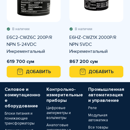
В наличии
В наличии
E6C2-CWZ6C 200P/R
E6HZ-CWZ1X 2000P/R
NPN 5-24VDC
NPN 5VDC
Инкрементальный
Инкрементальный
энкодер OMRON
энкодер OMRON
619 700 сум
867 200 сум
ДОБАВИТЬ
ДОБАВИТЬ
Силовое и
Контрольно-
Промышленная
коммутационно
измерительные
автоматизация
е
приборы
и управление
оборудование
Цифровые
Реле
амперметры и
Блоки питания и
Модульная
вольтметры
понижающие
автоматика
трансформаторы
Аналоговые
Все товары