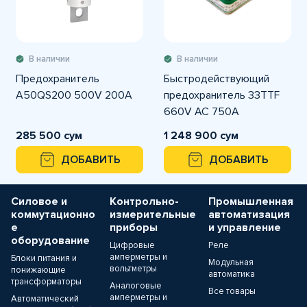
В наличии
В наличии
Предохранитель
Быстродействующий
A50QS200 500V 200A
предохранитель 33TTF
660V AC 750A
285 500 сум
1 248 900 сум
ДОБАВИТЬ
ДОБАВИТЬ
Силовое и
Контрольно-
Промышленная
коммутационно
измерительные
автоматизация
е
приборы
и управление
оборудование
Цифровые
Реле
амперметры и
Блоки питания и
Модульная
вольтметры
понижающие
автоматика
трансформаторы
Аналоговые
Все товары
амперметры и
Автоматический