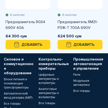
В наличии
В наличии
Предохранитель RGS4
Предохранитель RM31-
690V 40A
P51K-T 700A 690V
64 300 сум
624 500 сум
ДОБАВИТЬ
ДОБАВИТЬ
Силовое и
Контрольно-
Промышленная
коммутационно
измерительные
автоматизация
е
приборы
и управление
оборудование
Цифровые
Реле
амперметры и
Блоки питания и
Модульная
вольтметры
понижающие
автоматика
трансформаторы
Аналоговые
Все товары
амперметры и
Автоматический
вольтметры
ввод резерва (АВР)
Все товары
Все товары