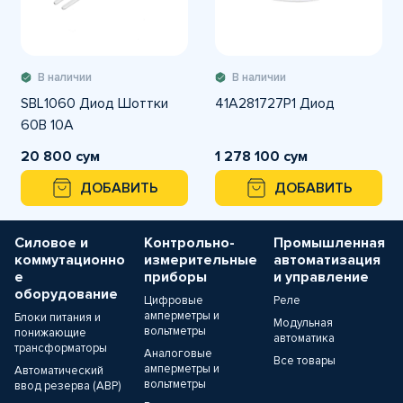
В наличии
В наличии
SBL1060 Диод Шоттки
41A281727P1 Диод
60В 10А
20 800 сум
1 278 100 сум
ДОБАВИТЬ
ДОБАВИТЬ
Силовое и
Контрольно-
Промышленная
коммутационно
измерительные
автоматизация
е
приборы
и управление
оборудование
Цифровые
Реле
амперметры и
Блоки питания и
Модульная
вольтметры
понижающие
автоматика
трансформаторы
Аналоговые
Все товары
амперметры и
Автоматический
вольтметры
ввод резерва (АВР)