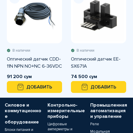
В наличии
В наличии
Оптический датчик CDD-
Оптический датчик EE-
11N NPN NO+NC 6-36VDC
SX671A
91 200 сум
74 500 сум
ДОБАВИТЬ
ДОБАВИТЬ
Силовое и
Контрольно-
Промышленная
коммутационно
измерительные
автоматизация
е
приборы
и управление
оборудование
Цифровые
Реле
амперметры и
Блоки питания и
Модульная