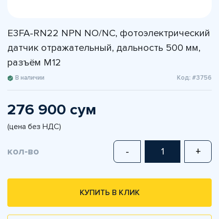
E3FA-RN22 NPN NO/NC, фотоэлектрический
датчик отражательный, дальность 500 мм,
разъём M12
В наличии
Код: #3756
276 900 сум
(цена без НДС)
кол-во
-
+
КУПИТЬ В КЛИК