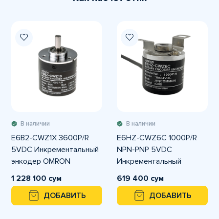
В наличии
В наличии
E6B2-CWZ1X 3600P/R
E6HZ-CWZ6C 1000P/R
5VDC Инкрементальный
NPN-PNP 5VDC
энкодер OMRON
Инкрементальный
энкодер OMRON
1 228 100 сум
619 400 сум
ДОБАВИТЬ
ДОБАВИТЬ