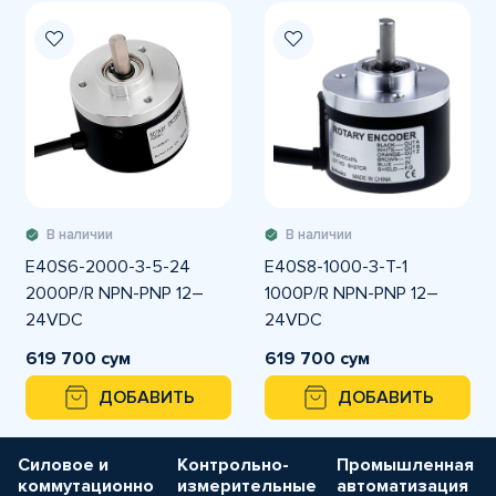
В наличии
В наличии
E40S6-2000-3-5-24
E40S8-1000-3-T-1
2000P/R NPN-PNP 12–
1000P/R NPN-PNP 12–
24VDC
24VDC
Инкрементальный
Инкрементальный
619 700 сум
619 700 сум
энкодер Autonics
энкодер Autonics
ДОБАВИТЬ
ДОБАВИТЬ
Силовое и
Контрольно-
Промышленная
коммутационно
измерительные
автоматизация