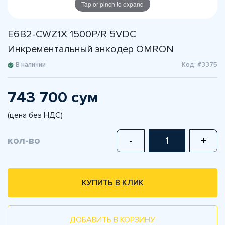
Tap or pinch to expand
E6B2-CWZ1X 1500P/R 5VDC
Инкрементальный энкодер OMRON
В наличии
Код: #3375
743 700 сум
(цена без НДС)
кол-во
-
+
КУПИТЬ В КЛИК
ДОБАВИТЬ В КОРЗИНУ