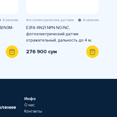
В наличии
Фотоэлектрические датчики
В наличии
 BEN3M-
E3FA-RN21 NPN NO/NC,
фотоэлектрический датчик
отражательный, дальность до 4 м,
разъём M12
276 900 сум
Инфо
О нас
вление
Контакты