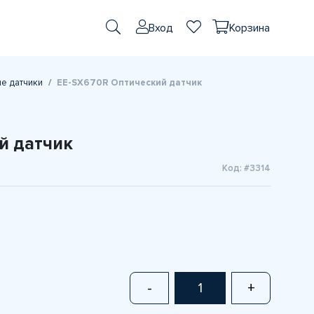
Вход
Корзина
е датчики
EE-SX670R Оптический датчик
й датчик
Код: #3314
-
+