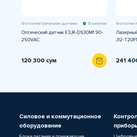
Фотоэлектрические датчики
В наличии
Фотоэлект
Оптический датчик E3JK-DS30M1 90-
Лазерный
250VAC
J12-T20P
120 300 сум
241 40
Силовое и коммутационное
Контро
оборудование
прибор
Блоки питания и понижающие
Цифровые