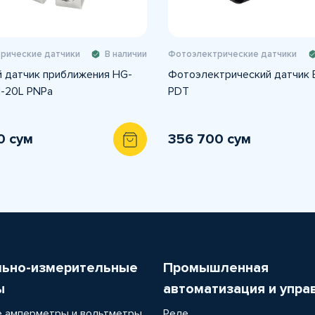
рические датчики
В наличии
Фотоэлектрические датчики
 датчик приближения HG-
Фотоэлектрический датчик
1-20L PNPa
PDT
0 сум
356 700 сум
льно-измерительные
Промышленная
ы
автоматизация и упра
 амперметры и вольтметры
Реле