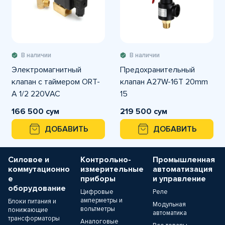
В наличии
В наличии
Электромагнитный
Предохранительный
клапан с таймером ORT-
клапан A27W-16T 20mm
A 1/2 220VAC
15
166 500 сум
219 500 сум
ДОБАВИТЬ
ДОБАВИТЬ
Силовое и
Контрольно-
Промышленная
коммутационно
измерительные
автоматизация
е
приборы
и управление
оборудование
Цифровые
Реле
амперметры и
Блоки питания и
Модульная
вольтметры
понижающие
автоматика
трансформаторы
Аналоговые