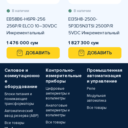
В наличии
В наличии
EB58B6-H6PR-256
EI35H8-2500-
256P/R ELCO 10–30VDC
5P3D5N3TSI 2500P/R
Инкрементальный
5VDC Инкрементальный
энкодер Push-Pull
энкодер Line Driver
1 476 000 сум
1 827 300 сум
ДОБАВИТЬ
ДОБАВИТЬ
Силовое и
Контрольно-
Промышленная
коммутационно
измерительные
автоматизация
е
приборы
и управление
оборудование
Цифровые
Реле
амперметры и
Блоки питания и
Модульная
вольтметры
понижающие
автоматика
трансформаторы
Аналоговые
Все товары
амперметры и
Автоматический
вольтметры
ввод резерва (АВР)
Все товары
Все товары