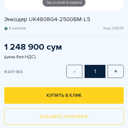
Tap or pinch to expand
Энкодер UK4808G4-2500BM-L5
В наличии
Код: #2529
1 248 900 сум
(цена без НДС)
кол-во
-
+
КУПИТЬ В КЛИК
ДОБАВИТЬ В КОРЗИНУ