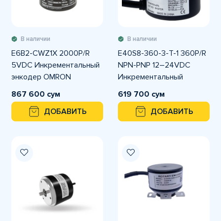
В наличии
В наличии
E6B2-CWZ1X 2000P/R
E40S8-360-3-T-1 360P/R
5VDC Инкрементальный
NPN-PNP 12–24VDC
энкодер OMRON
Инкрементальный
энкодер Autonics
867 600 сум
619 700 сум
ДОБАВИТЬ
ДОБАВИТЬ