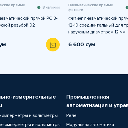
еские прямые
Пневматические прямые
В наличии
фитинги
невматический прямой PC 8-
Фитинг пневматический пря
ужной резьбой 02
12-10 соединительный для т
наружным диаметром 12 мм
сум
6 600 сум
льно-измерительные
Промышленная
ы
автоматизация и упра
 амперметры и вольтметры
Реле
е амперметры и вольтметры
Модульная автоматика