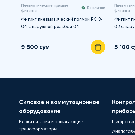
Пневматические прямые
Пневматич
В наличии
фитинги
фитинги
Фитинг пневматический прямой PC 8-
Фитинг п
04 с наружной резьбой 04
02 с нар
9 800 сум
5 100 
Силовое и коммутационное
Контро
оборудование
прибор
Блоки питания и понижающие
Цифровые
трансформаторы
Аналоговы