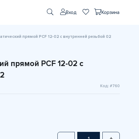
Вход
Корзина
тический прямой PCF 12-02 с внутренней резьбой 02
й прямой PCF 12-02 с
02
Код: #760