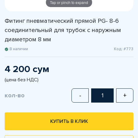
Tap or pinch to expand
Фитинг пневматический прямой PG- 8-6
соединительный для трубок с наружным
диаметром 8 мм
В наличии
Код: #773
4 200 сум
(цена без НДС)
кол-во
-
+
КУПИТЬ В КЛИК