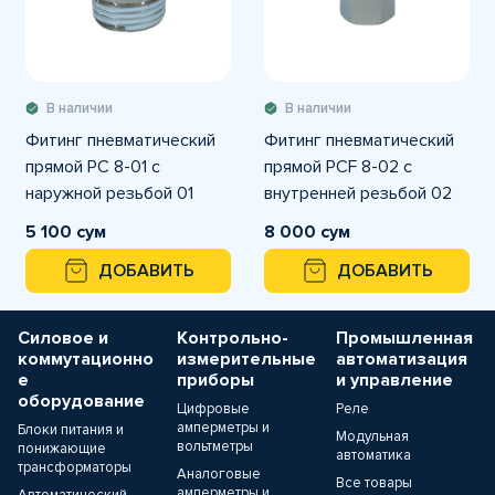
В наличии
В наличии
Фитинг пневматический
Фитинг пневматический
прямой PC 8-01 с
прямой PCF 8-02 с
наружной резьбой 01
внутренней резьбой 02
5 100 сум
8 000 сум
ДОБАВИТЬ
ДОБАВИТЬ
Силовое и
Контрольно-
Промышленная
коммутационно
измерительные
автоматизация
е
приборы
и управление
оборудование
Цифровые
Реле
амперметры и
Блоки питания и
Модульная
вольтметры
понижающие
автоматика
трансформаторы
Аналоговые
Все товары
амперметры и