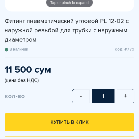
Tap or pinch to expand
Фитинг пневматический угловой PL 12-02 с
наружной резьбой для трубки с наружным
диаметром
В наличии
Код: #779
11 500 сум
(цена без НДС)
кол-во
-
+
КУПИТЬ В КЛИК