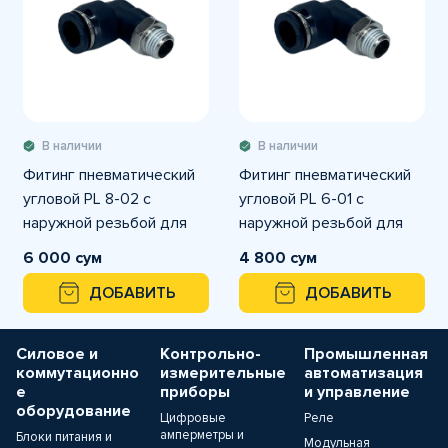
В наличии
В наличии
Фитинг пневматический
Фитинг пневматический
угловой PL 8-02 с
угловой PL 6-01 с
наружной резьбой для
наружной резьбой для
трубки с наружным
трубки с наружным
6 000 сум
4 800 сум
диаметром
диаметром
ДОБАВИТЬ
ДОБАВИТЬ
Силовое и
Контрольно-
Промышленная
коммутационно
измерительные
автоматизация
е
приборы
и управление
оборудование
Цифровые
Реле
амперметры и
Блоки питания и
Модульная