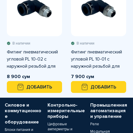
В наличии
В наличии
Фитинг пневматический
Фитинг пневматический
угловой PL 10-02 с
угловой PL 10-01 с
наружной резьбой для
наружной резьбой для
трубки с наружным
трубки с наружным
8 900 сум
7 900 сум
диаметром
диаметром
ДОБАВИТЬ
ДОБАВИТЬ
Силовое и
Контрольно-
Промышленная
коммутационно
измерительные
автоматизация
е
приборы
и управление
оборудование
Цифровые
Реле
амперметры и
Блоки питания и
Модульная