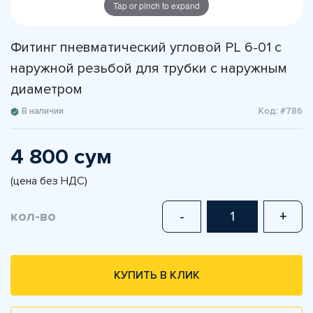
Tap or pinch to expand
Фитинг пневматический угловой PL 6-01 с
наружной резьбой для трубки с наружным
диаметром
В наличии
Код: #786
4 800 сум
(цена без НДС)
кол-во
-
+
КУПИТЬ В КЛИК