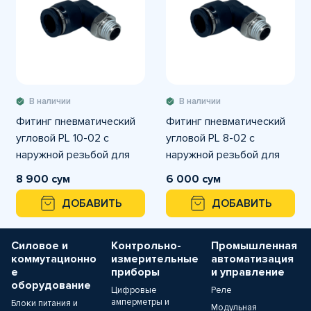
В наличии
В наличии
Фитинг пневматический
Фитинг пневматический
угловой PL 10-02 с
угловой PL 8-02 с
наружной резьбой для
наружной резьбой для
трубки с наружным
трубки с наружным
8 900 сум
6 000 сум
диаметром
диаметром
ДОБАВИТЬ
ДОБАВИТЬ
Силовое и
Контрольно-
Промышленная
коммутационно
измерительные
автоматизация
е
приборы
и управление
оборудование
Цифровые
Реле
амперметры и
Блоки питания и
Модульная