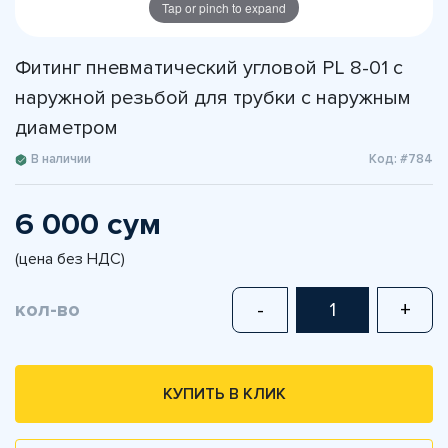
Tap or pinch to expand
Фитинг пневматический угловой PL 8-01 с
наружной резьбой для трубки с наружным
диаметром
В наличии
Код: #784
6 000 сум
(цена без НДС)
кол-во
-
+
КУПИТЬ В КЛИК