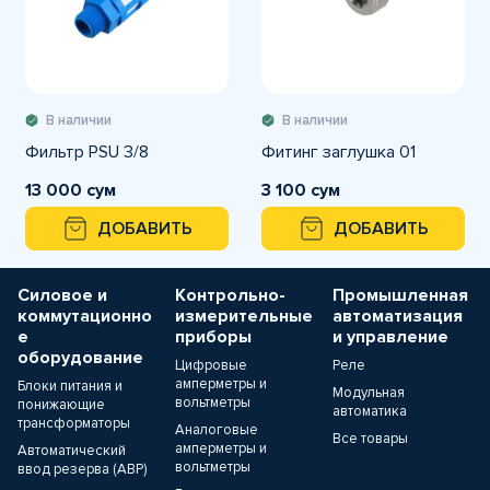
В наличии
В наличии
Фильтр PSU 3/8
Фитинг заглушка 01
13 000 сум
3 100 сум
ДОБАВИТЬ
ДОБАВИТЬ
Силовое и
Контрольно-
Промышленная
коммутационно
измерительные
автоматизация
е
приборы
и управление
оборудование
Цифровые
Реле
амперметры и
Блоки питания и
Модульная
вольтметры
понижающие
автоматика
трансформаторы
Аналоговые
Все товары
амперметры и
Автоматический
вольтметры
ввод резерва (АВР)