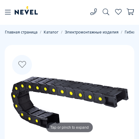
Главная страница
Каталог
Электромонтажные изделия
Гибкие
Tap or pinch to expand