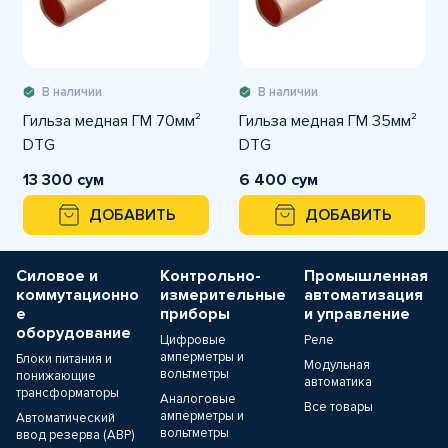
В наличии
В наличии
Гильза медная ГМ 70мм²
Гильза медная ГМ 35мм²
DTG
DTG
13 300 сум
6 400 сум
ДОБАВИТЬ
ДОБАВИТЬ
Силовое и
Контрольно-
Промышленная
коммутационно
измерительные
автоматизация
е
приборы
и управление
оборудование
Цифровые
Реле
амперметры и
Блоки питания и
Модульная
вольтметры
понижающие
автоматика
трансформаторы
Аналоговые
Все товары
амперметры и
Автоматический
вольтметры
ввод резерва (АВР)