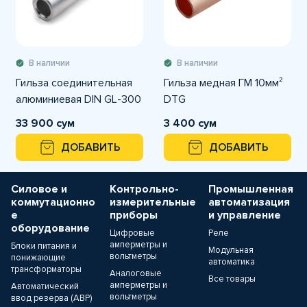
В наличии
В наличии
Гильза соединительная
Гильза медная ГМ 10мм²
алюминиевая DIN GL-300
DTG
33 900 сум
3 400 сум
ДОБАВИТЬ
ДОБАВИТЬ
Силовое и
Контрольно-
Промышленная
коммутационно
измерительные
автоматизация
е
приборы
и управление
оборудование
Цифровые
Реле
амперметры и
Блоки питания и
Модульная
вольтметры
понижающие
автоматика
трансформаторы
Аналоговые
Все товары
амперметры и
Автоматический
вольтметры
ввод резерва (АВР)