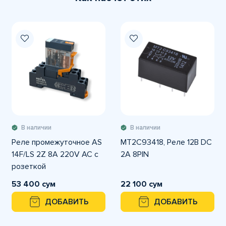
В наличии
В наличии
Реле промежуточное AS
MT2C93418, Реле 12В DC
14F/LS 2Z 8A 220V AC с
2A 8PIN
розеткой
53 400 сум
22 100 сум
ДОБАВИТЬ
ДОБАВИТЬ