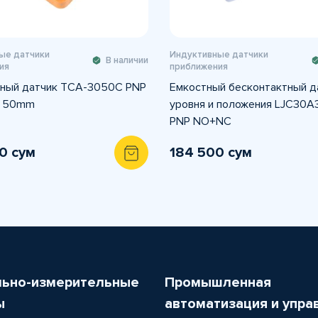
ые датчики
Индуктивные датчики
В наличии
ия
приближения
ный датчик TCA-3050C PNP
Емкостный бесконтактный д
 50mm
уровня и положения LJC30A
PNP NO+NC
0 сум
184 500 сум
льно-измерительные
Промышленная
ы
автоматизация и упра