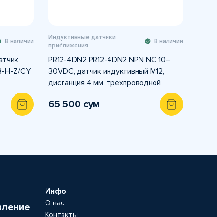
Индуктивные датчики
В наличии
В наличии
приближения
атчик
PR12-4DN2 PR12-4DN2 NPN NC 10–
3-H-Z/CY
30VDC, датчик индуктивный M12,
дистанция 4 мм, трёхпроводной
65 500 сум
Инфо
О нас
вление
Контакты