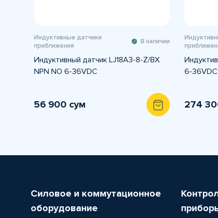
Индуктивные датчики
Индуктивн
В наличии
приближения
приближен
Индуктивный датчик LJ18A3-8-Z/BX
Индуктив
NPN NO 6-36VDC
6-36VDC
56 900 сум
274 30
Силовое и коммутационное
Контро
оборудование
прибор