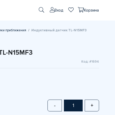
Вход
Корзина
ики приближения
Индуктивный датчик TL-N15MF3
TL-N15MF3
Код: #1694
-
+