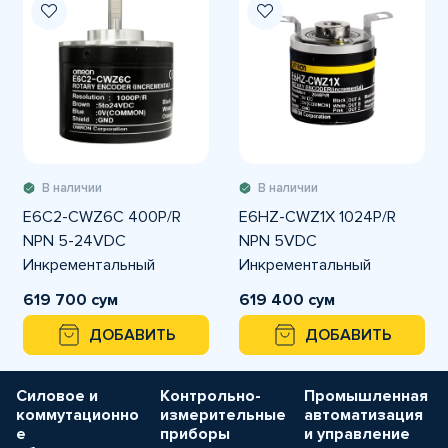
В наличии
В наличии
E6C2-CWZ6C 400P/R
E6HZ-CWZ1X 1024P/R
NPN 5-24VDC
NPN 5VDC
Инкрементальный
Инкрементальный
энкодер OMRON
энкодер OMRON
619 700 сум
619 400 сум
ДОБАВИТЬ
ДОБАВИТЬ
Силовое и
Контрольно-
Промышленная
коммутационно
измерительные
автоматизация
е
приборы
и управление