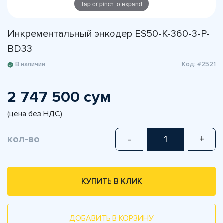
Tap or pinch to expand
Инкрементальный энкодер ES50-K-360-3-P-
BD33
В наличии
Код: #2521
2 747 500 сум
(цена без НДС)
кол-во
-
+
КУПИТЬ В КЛИК
ДОБАВИТЬ В КОРЗИНУ