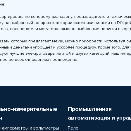
ане
 сортировать по ценовому диапазону, производителю и технически
 на выбранный товар из категории источники питания на DIN-ре
того, пользователи могут откладывать выбранные позиции в кор
казать который предлагает Nevel, можно приобрести, используя 
онными деньгами упрощает и ускоряет процедуру. Кроме того, д
суют лучшие электротовары из этой и других категорий, наш инт
одное во всех отношениях предложение.
льно-измерительные
Промышленная
ы
автоматизация и упра
 амперметры и вольтметры
Реле