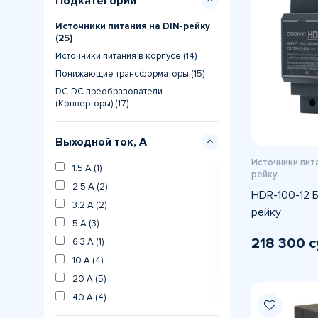
Подкатегории
Источники питания на DIN-рейку
(25)
Источники питания в корпусе (14)
Понижающие трансформаторы (15)
DC-DC преобразователи
(Конверторы) (17)
Выходной ток, А
Источники пита
1.5 A (1)
рейку
2.5 A (2)
HDR-100-12 Б
3.2 A (2)
рейку
5 A (3)
218 300 с
6.3 A (1)
10 A (4)
20 A (5)
40 A (4)
4 A (1)