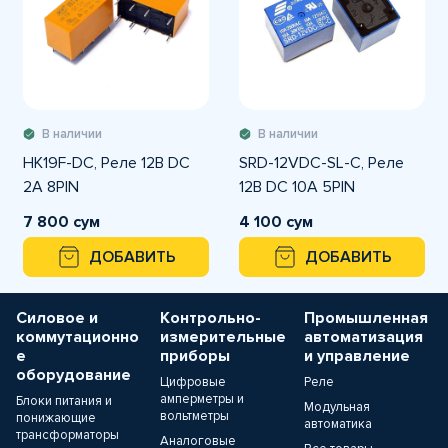
В наличии
В наличии
HK19F-DC, Реле 12В DC
SRD-12VDC-SL-C, Реле
2A 8PIN
12В DC 10A 5PIN
7 800 сум
4 100 сум
ДОБАВИТЬ
ДОБАВИТЬ
Силовое и
Контрольно-
Промышленная
коммутационно
измерительные
автоматизация
е
приборы
и управление
оборудование
Цифровые
Реле
амперметры и
Блоки питания и
Модульная
вольтметры
понижающие
автоматика
трансформаторы
Аналоговые